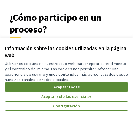
¿Cómo participo en un
proceso?
Información sobre las cookies utilizadas en la página
Encuentros
web
Averigua dónde y cuándo puedes participar en
Utilizamos cookies en nuestro sitio web para mejorar el rendimiento
encuentros públicos.
y el contenido del mismo. Las cookies nos permiten ofrecer una
experiencia de usuario y unos contenidos más personalizados desde
Debates
nuestros canales de redes sociales.
Aceptar todas
Debate y discute, comparte tus opiniones y
enriquece los temas relevantes.
Aceptar solo las esenciales
Propuestas
Configuración
Haz propuestas, apoya las existentes y promueve
los cambios que deseas ver.